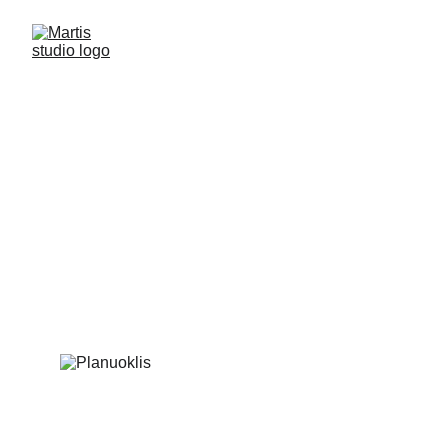
Let's do this 
planuokliai
Užsakovas: M.Studio (asmeninis projektas)