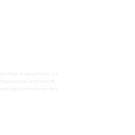
jog nėra blogų ar gerų emocijų, yra 
 bloga emocija, laimė nėra tik 
yktis gali atvesti prie tam tikrų 