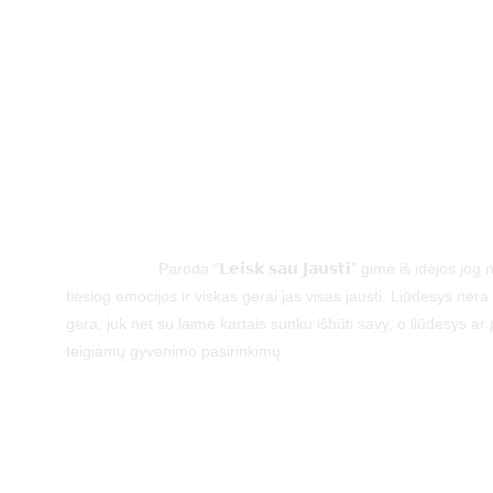
Pavadinimas
: Leisk sau jausti
Aprašymas
: 
Paroda “𝗟𝗲𝗶𝘀𝗸 𝘀𝗮𝘂 𝗝𝗮𝘂𝘀𝘁𝗶” gimė iš idėjos 
tiesiog emocijos ir viskas gerai jas visas jausti. Liūdesys nėra
gera, juk net su laime kartais sunku išbūti savy, o liūdesys ar p
teigiamų gyvenimo pasirinkimų.