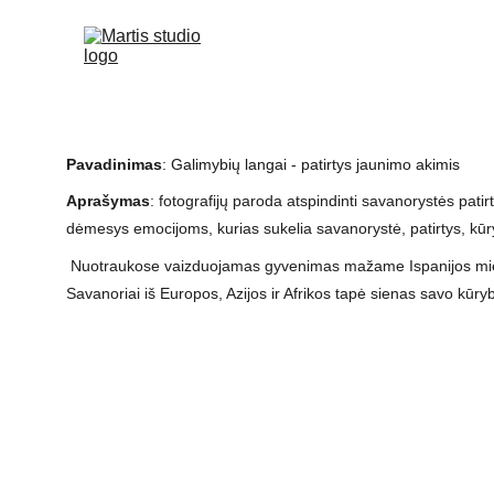
Pavadinimas
: Galimybių langai - patirtys jaunimo akimis
Aprašymas
: fotografijų paroda atspindinti savanorystės patir
dėmesys emocijoms, kurias sukelia savanorystė, patirtys, kūr
 Nuotraukose vaizduojamas gyvenimas mažame Ispanijos miestelyje Cortes de la Frontera. 
Savanoriai iš Europos, Azijos ir Afrikos tapė sienas savo kūryb