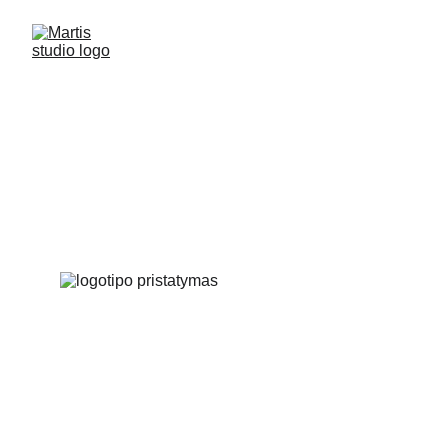
Local hikes
Užsakovas: Local hikes komanda